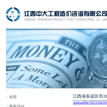
江西省各设区市2
全部
/uploadfile/2022/041
最新活动