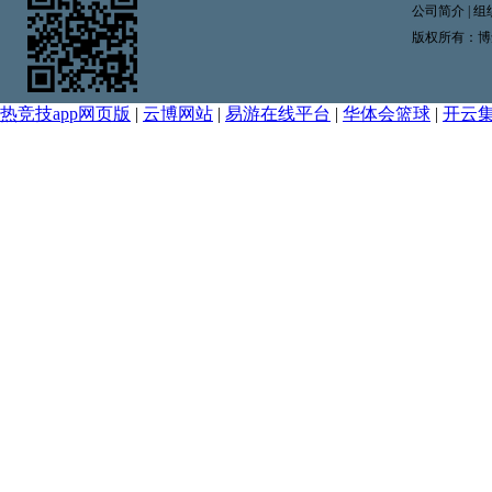
公司简介
组
版权所有：博鱼 Co
热竞技app网页版
|
云博网站
|
易游在线平台
|
华体会篮球
|
开云