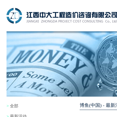
博鱼(中国) - 最
全部
最新活动